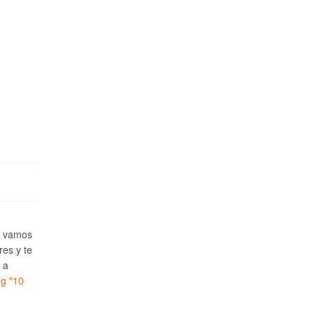
e vamos
res y te
 a
ng
"10