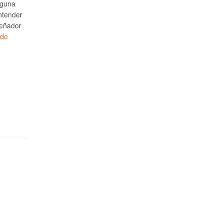
lguna
ntender
señador
 de