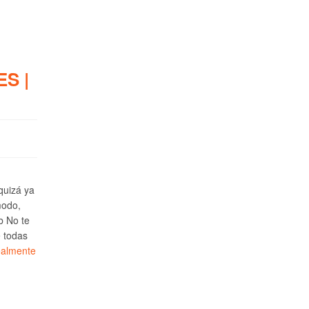
S |
 quizá ya
modo,
b No te
e todas
ealmente