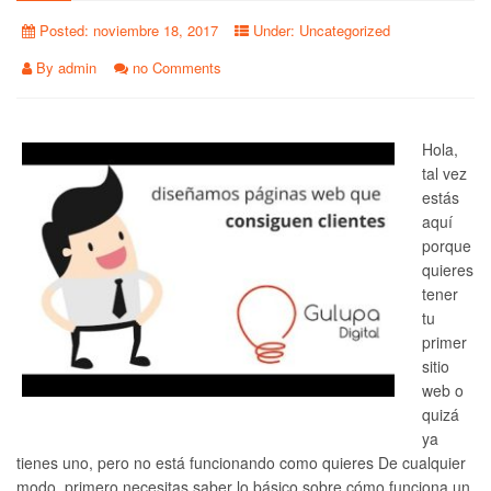
Posted:
noviembre 18, 2017
Under:
Uncategorized
By
admin
no Comments
Hola,
tal vez
estás
aquí
porque
quieres
tener
tu
primer
sitio
web o
quizá
ya
tienes uno, pero no está funcionando como quieres De cualquier
modo, primero necesitas saber lo básico sobre cómo funciona un