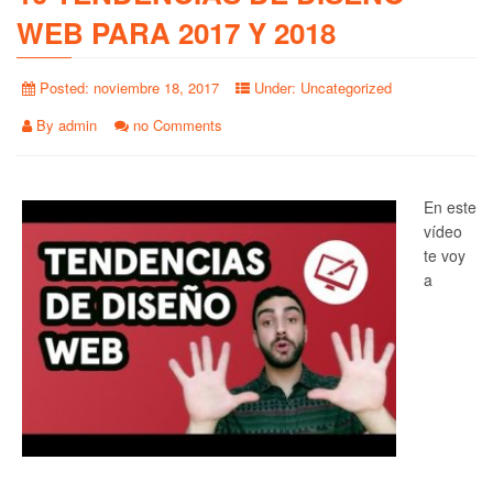
WEB PARA 2017 Y 2018
Posted:
noviembre 18, 2017
Under:
Uncategorized
By
admin
no Comments
En este
vídeo
te voy
a