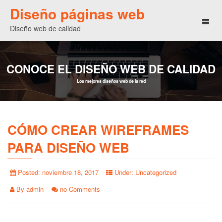
Diseño páginas web
Toggl
Diseño web de calidad
naviga
CONOCE EL DISEÑO WEB DE CALIDAD
Los mejores diseños web de la red
CÓMO CREAR WIREFRAMES
PARA DISEÑO WEB
Posted:
noviembre 18, 2017
Under:
Uncategorized
By
admin
no Comments