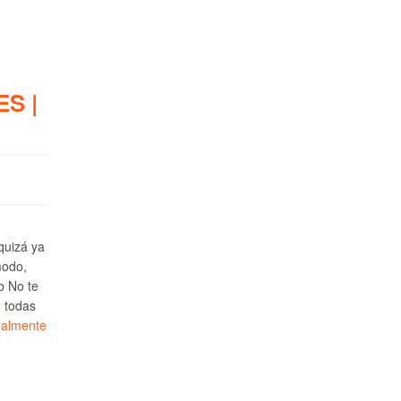
S |
 quizá ya
modo,
b No te
e todas
ealmente