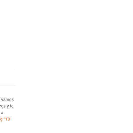
e vamos
res y te
 a
ng
"10