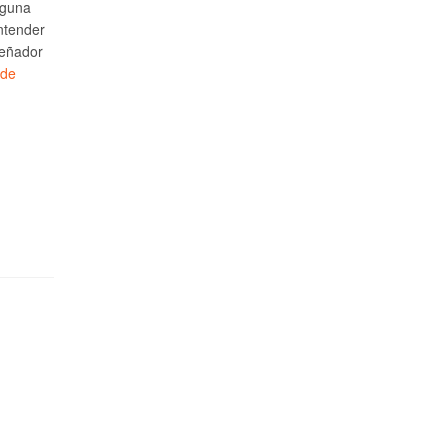
lguna
ntender
señador
 de