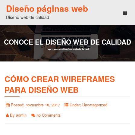
Diseño páginas web
Toggl
Diseño web de calidad
naviga
CONOCE EL DISEÑO WEB DE CALIDAD
Los mejores diseños web de la red
CÓMO CREAR WIREFRAMES
PARA DISEÑO WEB
Posted:
noviembre 18, 2017
Under:
Uncategorized
By
admin
no Comments