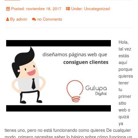
Posted:
noviembre 18, 2017
Under:
Uncategorized
By
admin
no Comments
Hola,
tal vez
estás
aquí
porque
quieres
tener
tu
primer
sitio
web o
quizá
ya
tienes uno, pero no está funcionando como quieres De cualquier
modo, primero necesitas saber lo básico sobre cómo funciona un