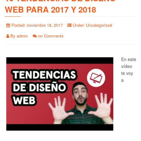
WEB PARA 2017 Y 2018
Posted:
noviembre 18, 2017
Under:
Uncategorized
By
admin
no Comments
En este
vídeo
te voy
a