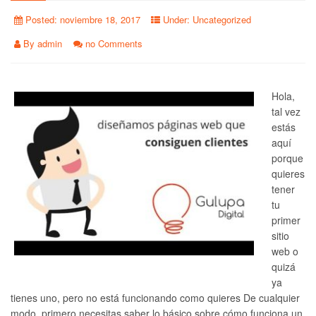
Posted:
noviembre 18, 2017
Under:
Uncategorized
By
admin
no Comments
Hola,
tal vez
estás
aquí
porque
quieres
tener
tu
primer
sitio
web o
quizá
ya
tienes uno, pero no está funcionando como quieres De cualquier
modo, primero necesitas saber lo básico sobre cómo funciona un