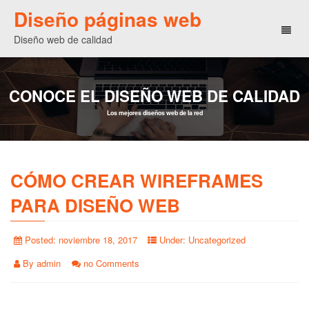
Diseño páginas web
Toggl
Diseño web de calidad
naviga
CONOCE EL DISEÑO WEB DE CALIDAD
Los mejores diseños web de la red
CÓMO CREAR WIREFRAMES
PARA DISEÑO WEB
Posted:
noviembre 18, 2017
Under:
Uncategorized
By
admin
no Comments