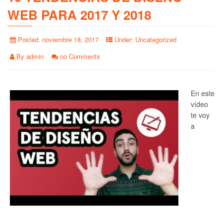
WEB PARA 2017 Y 2018
Posted:
noviembre 18, 2017
Under:
Uncategorized
By
admin
no Comments
En este
vídeo
te voy
a