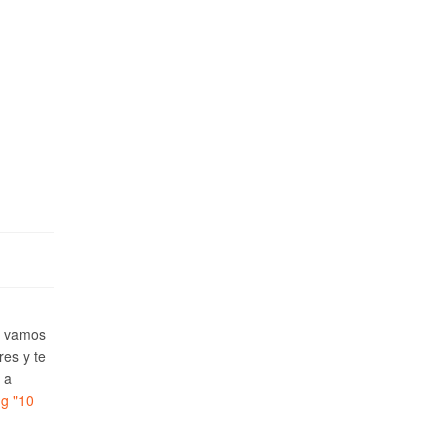
e vamos
res y te
 a
ng
"10