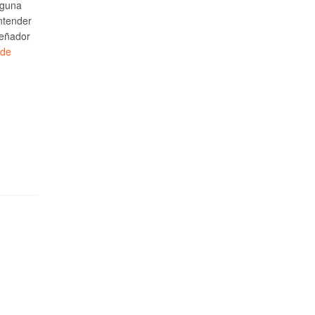
lguna
ntender
señador
 de