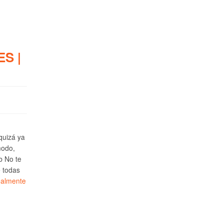
S |
 quizá ya
modo,
b No te
e todas
ealmente