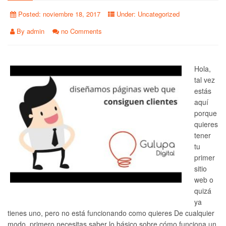
Posted:
noviembre 18, 2017
Under:
Uncategorized
By
admin
no Comments
Hola,
tal vez
estás
aquí
porque
quieres
tener
tu
primer
sitio
web o
quizá
ya
tienes uno, pero no está funcionando como quieres De cualquier
modo, primero necesitas saber lo básico sobre cómo funciona un