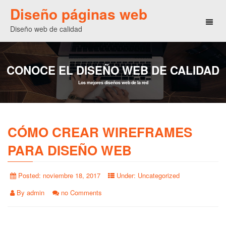
Diseño páginas web
Toggl
Diseño web de calidad
naviga
CONOCE EL DISEÑO WEB DE CALIDAD
Los mejores diseños web de la red
CÓMO CREAR WIREFRAMES
PARA DISEÑO WEB
Posted:
noviembre 18, 2017
Under:
Uncategorized
By
admin
no Comments