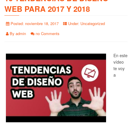
WEB PARA 2017 Y 2018
Posted:
noviembre 18, 2017
Under:
Uncategorized
By
admin
no Comments
En este
vídeo
te voy
a