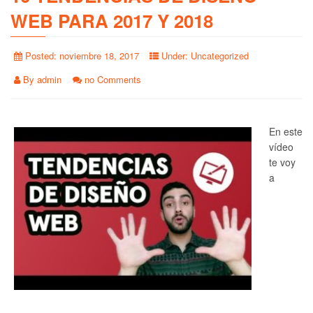
WEB PARA 2017 Y 2018
Posted:
noviembre 18, 2017
Under:
Uncategorized
By
admin
no Comments
En este
vídeo
te voy
a