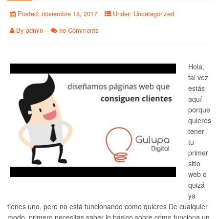
Posted:
noviembre 18, 2017
Under:
Uncategorized
By
admin
no Comments
Hola,
tal vez
estás
aquí
porque
quieres
tener
tu
primer
sitio
web o
quizá
ya
tienes uno, pero no está funcionando como quieres De cualquier
modo, primero necesitas saber lo básico sobre cómo funciona un