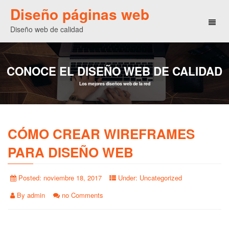
Diseño páginas web
Toggl
Diseño web de calidad
naviga
CONOCE EL DISEÑO WEB DE CALIDAD
Los mejores diseños web de la red
CÓMO CREAR WIREFRAMES
PARA DISEÑO WEB
Posted:
noviembre 18, 2017
Under:
Uncategorized
By
admin
no Comments