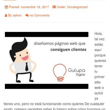
Posted:
noviembre 18, 2017
Under:
Uncategorized
By
admin
no Comments
Hola,
tal vez
estás
aquí
porque
quieres
tener
tu
primer
sitio
web o
quizá
ya
tienes uno, pero no está funcionando como quieres De cualquier
modo, primero necesitas saber lo básico sobre cómo funciona un