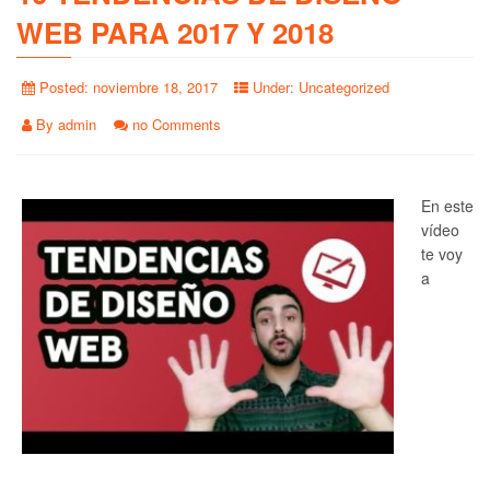
WEB PARA 2017 Y 2018
Posted:
noviembre 18, 2017
Under:
Uncategorized
By
admin
no Comments
En este
vídeo
te voy
a