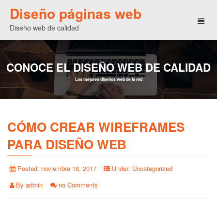
Diseño páginas web
Toggl
Diseño web de calidad
naviga
CONOCE EL DISEÑO WEB DE CALIDAD
Los mejores diseños web de la red
CÓMO CREAR WIREFRAMES
PARA DISEÑO WEB
Posted:
noviembre 18, 2017
Under:
Uncategorized
By
admin
no Comments