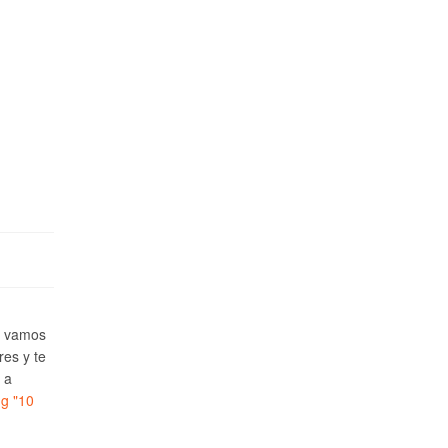
e vamos
res y te
 a
ng
"10