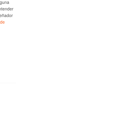
lguna
ntender
señador
 de