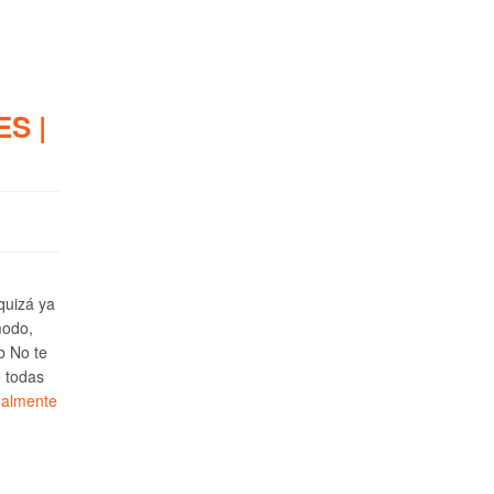
S |
 quizá ya
modo,
b No te
e todas
ealmente