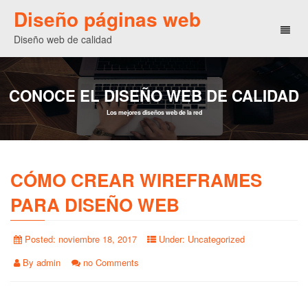
Diseño páginas web
Toggl
Diseño web de calidad
naviga
CONOCE EL DISEÑO WEB DE CALIDAD
Los mejores diseños web de la red
CÓMO CREAR WIREFRAMES
PARA DISEÑO WEB
Posted:
noviembre 18, 2017
Under:
Uncategorized
By
admin
no Comments