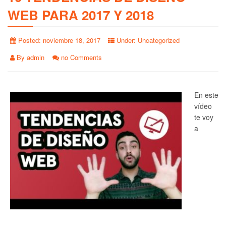
WEB PARA 2017 Y 2018
Posted:
noviembre 18, 2017
Under:
Uncategorized
By
admin
no Comments
En este
vídeo
te voy
a