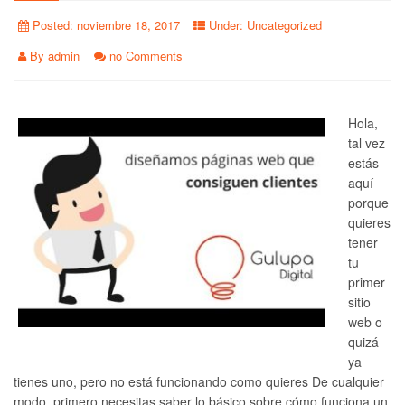
Posted:
noviembre 18, 2017
Under:
Uncategorized
By
admin
no Comments
Hola,
tal vez
estás
aquí
porque
quieres
tener
tu
primer
sitio
web o
quizá
ya
tienes uno, pero no está funcionando como quieres De cualquier
modo, primero necesitas saber lo básico sobre cómo funciona un