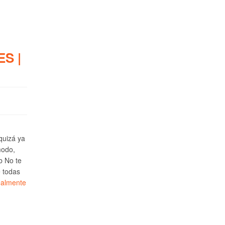
S |
 quizá ya
modo,
b No te
e todas
ealmente