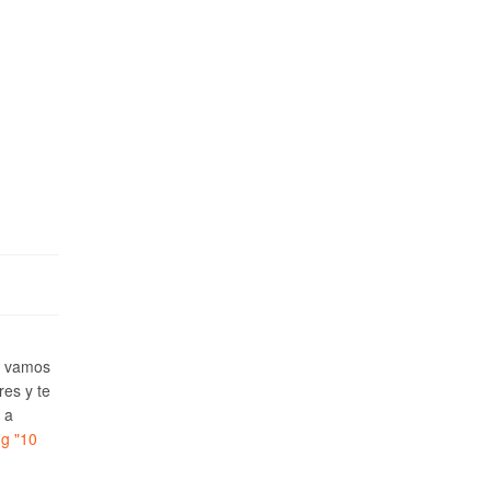
e vamos
res y te
 a
ng
"10