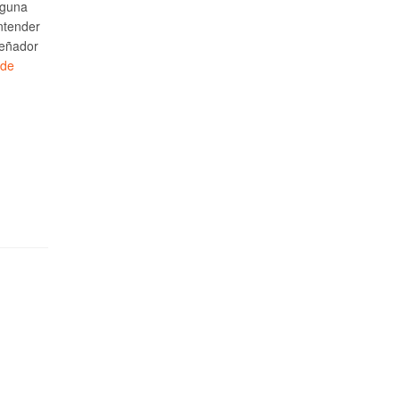
lguna
ntender
señador
 de