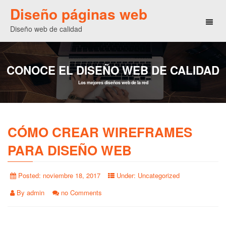
Diseño páginas web
Toggl
Diseño web de calidad
naviga
CONOCE EL DISEÑO WEB DE CALIDAD
Los mejores diseños web de la red
CÓMO CREAR WIREFRAMES
PARA DISEÑO WEB
Posted:
noviembre 18, 2017
Under:
Uncategorized
By
admin
no Comments