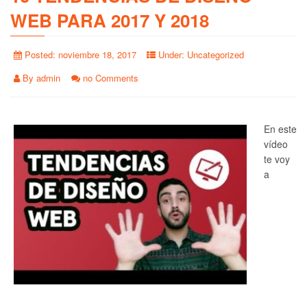
WEB PARA 2017 Y 2018
Posted:
noviembre 18, 2017
Under:
Uncategorized
By
admin
no Comments
En este
vídeo
te voy
a