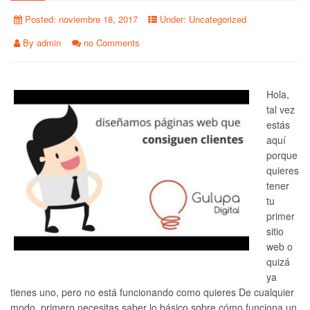
Posted:
noviembre 18, 2017
Under:
Uncategorized
By
admin
no Comments
Hola,
tal vez
estás
aquí
porque
quieres
tener
tu
primer
sitio
web o
quizá
ya
tienes uno, pero no está funcionando como quieres De cualquier
modo, primero necesitas saber lo básico sobre cómo funciona un