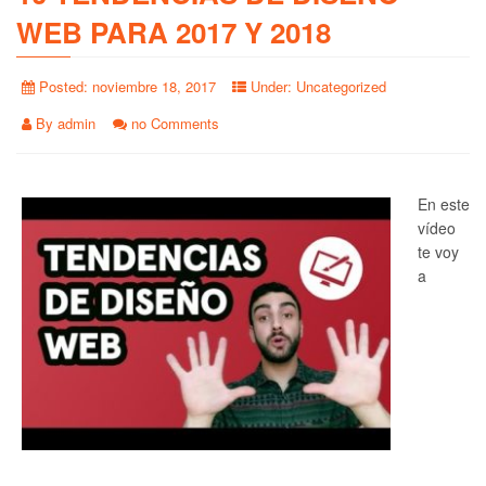
WEB PARA 2017 Y 2018
Posted:
noviembre 18, 2017
Under:
Uncategorized
By
admin
no Comments
En este
vídeo
te voy
a