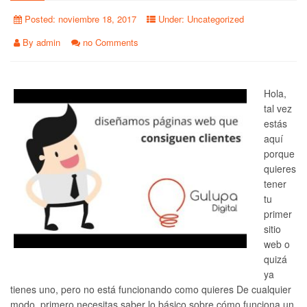
Posted:
noviembre 18, 2017
Under:
Uncategorized
By
admin
no Comments
Hola,
tal vez
estás
aquí
porque
quieres
tener
tu
primer
sitio
web o
quizá
ya
tienes uno, pero no está funcionando como quieres De cualquier
modo, primero necesitas saber lo básico sobre cómo funciona un