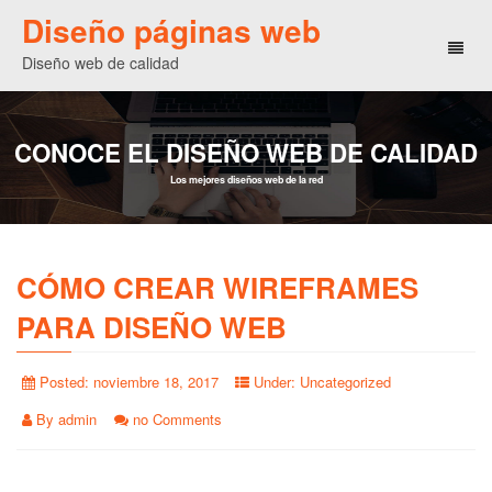
Diseño páginas web
Toggl
Diseño web de calidad
naviga
CONOCE EL DISEÑO WEB DE CALIDAD
Los mejores diseños web de la red
CÓMO CREAR WIREFRAMES
PARA DISEÑO WEB
Posted:
noviembre 18, 2017
Under:
Uncategorized
By
admin
no Comments