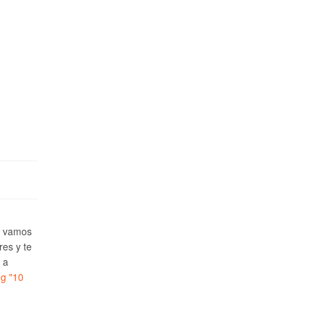
e vamos
res y te
 a
ng
"10