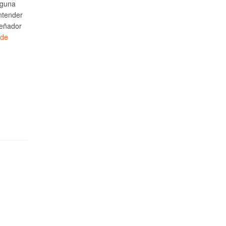
lguna
ntender
señador
 de