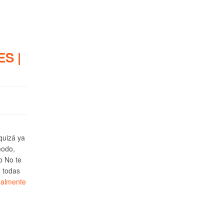
S |
 quizá ya
modo,
b No te
e todas
ealmente