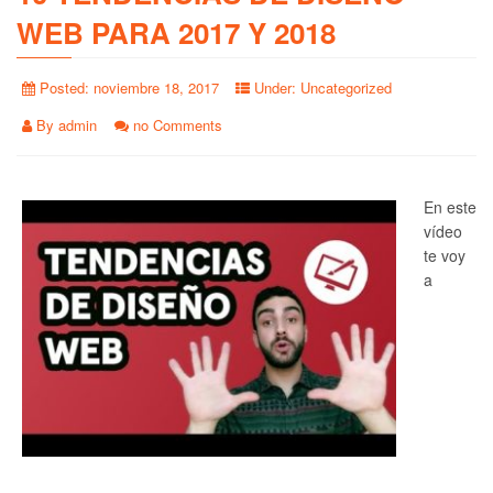
WEB PARA 2017 Y 2018
Posted:
noviembre 18, 2017
Under:
Uncategorized
By
admin
no Comments
En este
vídeo
te voy
a