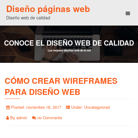
Diseño páginas web
Toggl
Diseño web de calidad
naviga
CONOCE EL DISEÑO WEB DE CALIDAD
Los mejores diseños web de la red
CÓMO CREAR WIREFRAMES
PARA DISEÑO WEB
Posted:
noviembre 18, 2017
Under:
Uncategorized
By
admin
no Comments