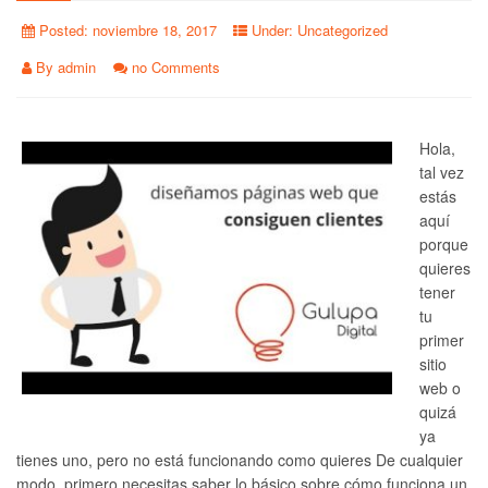
Posted:
noviembre 18, 2017
Under:
Uncategorized
By
admin
no Comments
Hola,
tal vez
estás
aquí
porque
quieres
tener
tu
primer
sitio
web o
quizá
ya
tienes uno, pero no está funcionando como quieres De cualquier
modo, primero necesitas saber lo básico sobre cómo funciona un