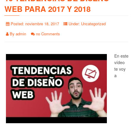
WEB PARA 2017 Y 2018
Posted:
noviembre 18, 2017
Under:
Uncategorized
By
admin
no Comments
En este
vídeo
te voy
a