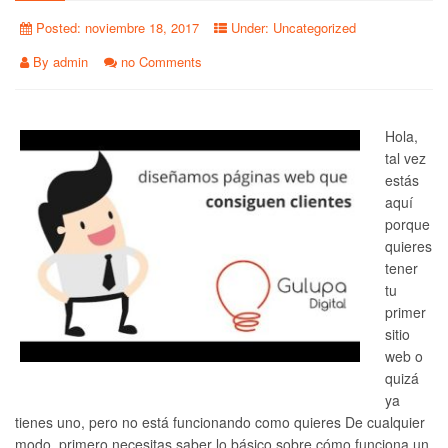
Posted:
noviembre 18, 2017
Under:
Uncategorized
By
admin
no Comments
Hola,
tal vez
estás
aquí
porque
quieres
tener
tu
primer
sitio
web o
quizá
ya
tienes uno, pero no está funcionando como quieres De cualquier
modo, primero necesitas saber lo básico sobre cómo funciona un