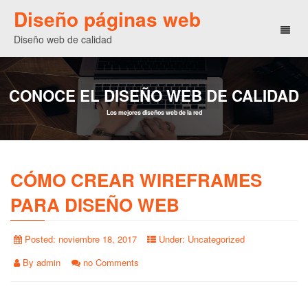
Diseño páginas web
Toggl
Diseño web de calidad
naviga
CONOCE EL DISEÑO WEB DE CALIDAD
Los mejores diseños web de la red
CÓMO CREAR WIREFRAMES
PARA DISEÑO WEB
Posted:
noviembre 18, 2017
Under:
Uncategorized
By
admin
no Comments