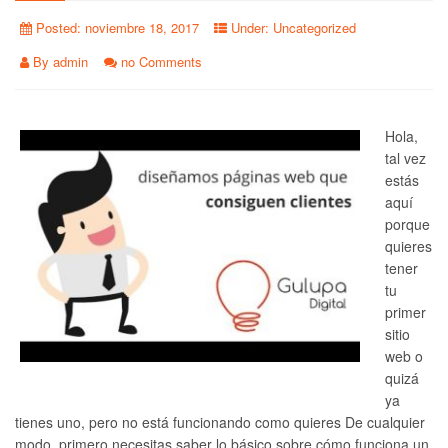
Posted:
noviembre 18, 2017
Under:
Uncategorized
By
admin
no Comments
Hola,
tal vez
estás
aquí
porque
quieres
tener
tu
primer
sitio
web o
quizá
ya
tienes uno, pero no está funcionando como quieres De cualquier
modo, primero necesitas saber lo básico sobre cómo funciona un