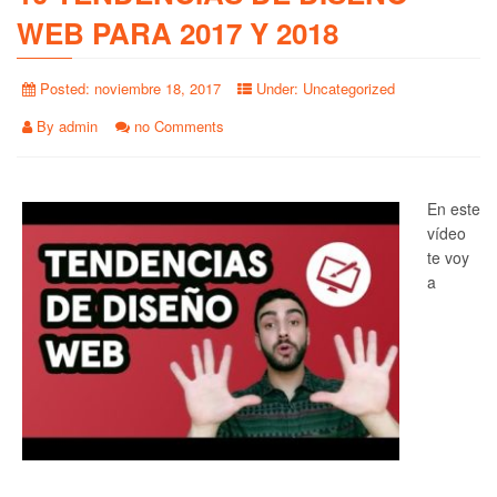
WEB PARA 2017 Y 2018
Posted:
noviembre 18, 2017
Under:
Uncategorized
By
admin
no Comments
En este
vídeo
te voy
a