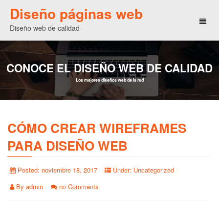
Diseño páginas web
Toggl
Diseño web de calidad
naviga
CONOCE EL DISEÑO WEB DE CALIDAD
Los mejores diseños web de la red
CÓMO CREAR WIREFRAMES
PARA DISEÑO WEB
Posted:
noviembre 18, 2017
Under:
Uncategorized
By
admin
no Comments