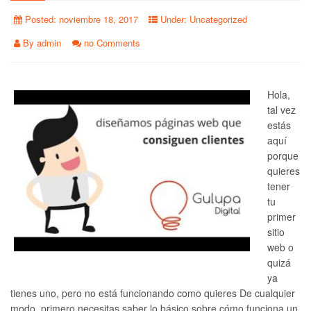
Posted:
noviembre 18, 2017
Under:
Uncategorized
By
admin
no Comments
Hola,
tal vez
estás
aquí
porque
quieres
tener
tu
primer
sitio
web o
quizá
ya
tienes uno, pero no está funcionando como quieres De cualquier
modo, primero necesitas saber lo básico sobre cómo funciona un