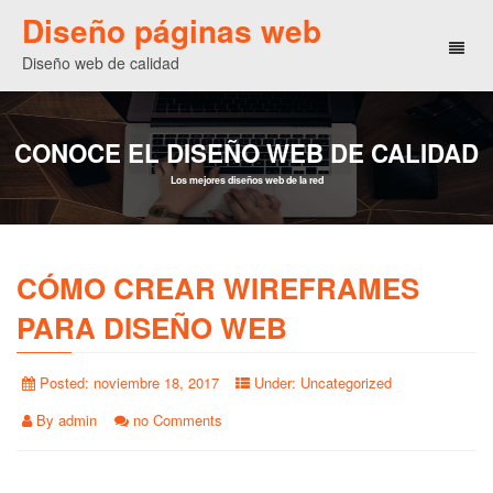
Diseño páginas web
Toggl
Diseño web de calidad
naviga
CONOCE EL DISEÑO WEB DE CALIDAD
Los mejores diseños web de la red
CÓMO CREAR WIREFRAMES
PARA DISEÑO WEB
Posted:
noviembre 18, 2017
Under:
Uncategorized
By
admin
no Comments