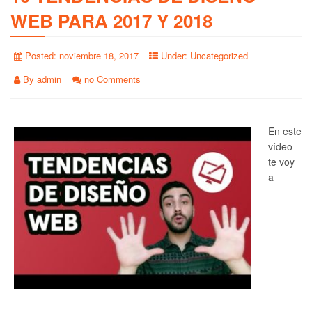
WEB PARA 2017 Y 2018
Posted:
noviembre 18, 2017
Under:
Uncategorized
By
admin
no Comments
En este
vídeo
te voy
a