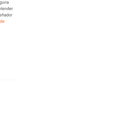
lguna
ntender
señador
 de