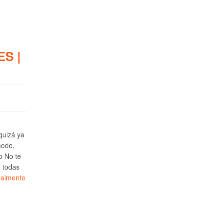
S |
 quizá ya
modo,
b No te
e todas
ealmente