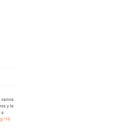
e vamos
res y te
 a
ng
"10