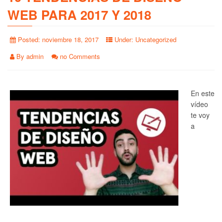
WEB PARA 2017 Y 2018
Posted:
noviembre 18, 2017
Under:
Uncategorized
By
admin
no Comments
En este
vídeo
te voy
a