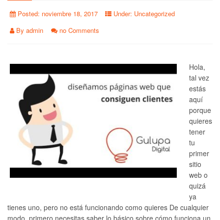
Posted:
noviembre 18, 2017
Under:
Uncategorized
By
admin
no Comments
Hola,
tal vez
estás
aquí
porque
quieres
tener
tu
primer
sitio
web o
quizá
ya
tienes uno, pero no está funcionando como quieres De cualquier
modo, primero necesitas saber lo básico sobre cómo funciona un