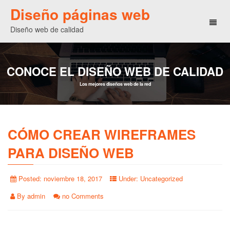
Diseño páginas web
Toggl
Diseño web de calidad
naviga
CONOCE EL DISEÑO WEB DE CALIDAD
Los mejores diseños web de la red
CÓMO CREAR WIREFRAMES
PARA DISEÑO WEB
Posted:
noviembre 18, 2017
Under:
Uncategorized
By
admin
no Comments