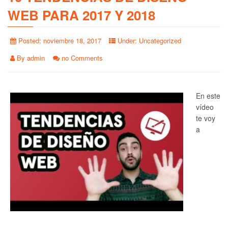
WEB PARA 2017 Y 2018
Posted:
noviembre 18, 2017
Under:
Uncategorized
By
admin
no Comments
En este
vídeo
te voy
a