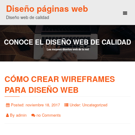
Diseño páginas web
Toggl
Diseño web de calidad
naviga
CONOCE EL DISEÑO WEB DE CALIDAD
Los mejores diseños web de la red
CÓMO CREAR WIREFRAMES
PARA DISEÑO WEB
Posted:
noviembre 18, 2017
Under:
Uncategorized
By
admin
no Comments