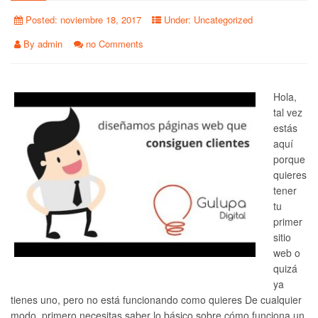
Posted:
noviembre 18, 2017
Under:
Uncategorized
By
admin
no Comments
Hola,
tal vez
estás
aquí
porque
quieres
tener
tu
primer
sitio
web o
quizá
ya
tienes uno, pero no está funcionando como quieres De cualquier
modo, primero necesitas saber lo básico sobre cómo funciona un