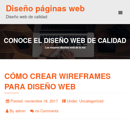
Diseño páginas web
Toggl
Diseño web de calidad
naviga
CONOCE EL DISEÑO WEB DE CALIDAD
Los mejores diseños web de la red
CÓMO CREAR WIREFRAMES
PARA DISEÑO WEB
Posted:
noviembre 18, 2017
Under:
Uncategorized
By
admin
no Comments