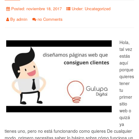
Posted:
noviembre 18, 2017
Under:
Uncategorized
By
admin
no Comments
Hola,
tal vez
estás
aquí
porque
quieres
tener
tu
primer
sitio
web o
quizá
ya
tienes uno, pero no está funcionando como quieres De cualquier
modo, primero necesitas saber lo básico sobre cómo funciona un