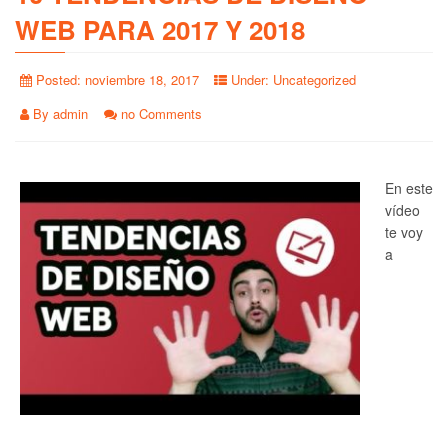
WEB PARA 2017 Y 2018
Posted:
noviembre 18, 2017
Under:
Uncategorized
By
admin
no Comments
En este
vídeo
te voy
a