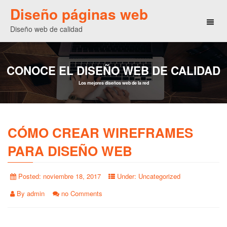
Diseño páginas web
Toggl
Diseño web de calidad
naviga
CONOCE EL DISEÑO WEB DE CALIDAD
Los mejores diseños web de la red
CÓMO CREAR WIREFRAMES
PARA DISEÑO WEB
Posted:
noviembre 18, 2017
Under:
Uncategorized
By
admin
no Comments