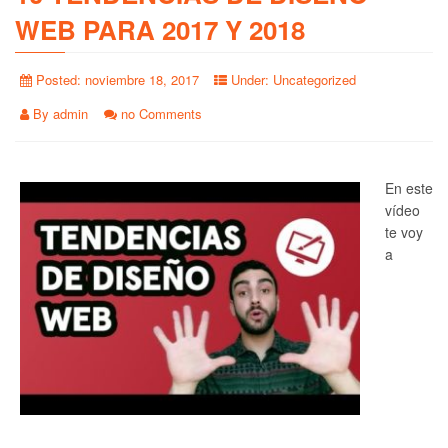
WEB PARA 2017 Y 2018
Posted:
noviembre 18, 2017
Under:
Uncategorized
By
admin
no Comments
En este
vídeo
te voy
a