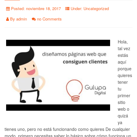
Posted:
noviembre 18, 2017
Under:
Uncategorized
By
admin
no Comments
Hola,
tal vez
estás
aquí
porque
quieres
tener
tu
primer
sitio
web o
quizá
ya
tienes uno, pero no está funcionando como quieres De cualquier
modo, primero necesitas saber lo básico sobre cómo funciona un