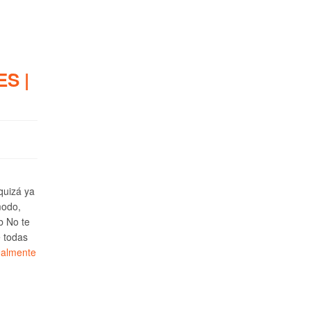
S |
 quizá ya
modo,
b No te
e todas
ealmente