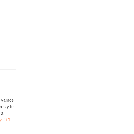
e vamos
res y te
 a
ng
"10