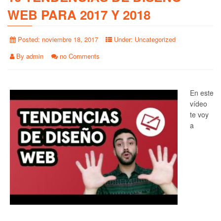
WEB PARA 2017 Y 2018
Posted:
noviembre 18, 2017
Under:
Uncategorized
By
admin
no Comments
En este
vídeo
te voy
a