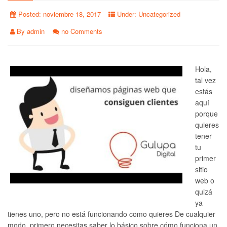
Posted:
noviembre 18, 2017
Under:
Uncategorized
By
admin
no Comments
Hola,
tal vez
estás
aquí
porque
quieres
tener
tu
primer
sitio
web o
quizá
ya
tienes uno, pero no está funcionando como quieres De cualquier
modo, primero necesitas saber lo básico sobre cómo funciona un