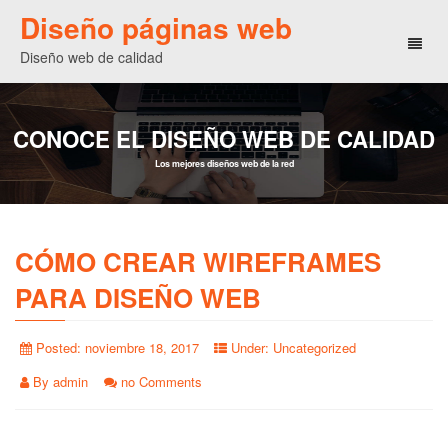
Diseño páginas web
Toggl
Diseño web de calidad
naviga
CONOCE EL DISEÑO WEB DE CALIDAD
Los mejores diseños web de la red
CÓMO CREAR WIREFRAMES
PARA DISEÑO WEB
Posted:
noviembre 18, 2017
Under:
Uncategorized
By
admin
no Comments