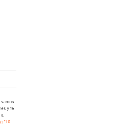
e vamos
res y te
 a
ng
"10