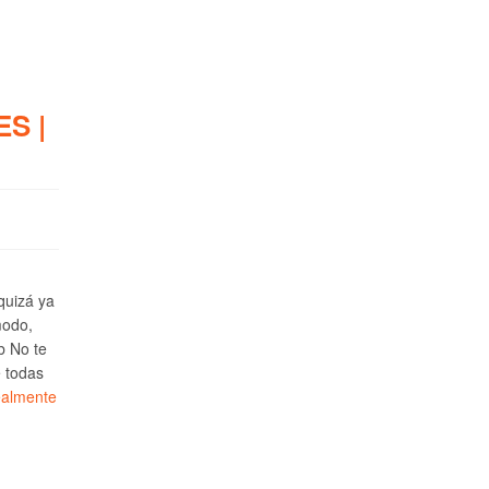
S |
 quizá ya
modo,
b No te
e todas
ealmente