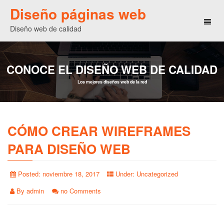
Diseño páginas web
Toggl
Diseño web de calidad
naviga
CONOCE EL DISEÑO WEB DE CALIDAD
Los mejores diseños web de la red
CÓMO CREAR WIREFRAMES
PARA DISEÑO WEB
Posted:
noviembre 18, 2017
Under:
Uncategorized
By
admin
no Comments