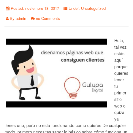
Posted:
noviembre 18, 2017
Under:
Uncategorized
By
admin
no Comments
Hola,
tal vez
estás
aquí
porque
quieres
tener
tu
primer
sitio
web o
quizá
ya
tienes uno, pero no está funcionando como quieres De cualquier
modo, primero necesitas saber lo básico sobre cómo funciona un