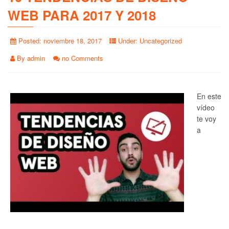
WEB PARA 2017 Y 2018
Posted:
noviembre 18, 2017
Under:
Uncategorized
By
admin
no Comments
En este
vídeo
te voy
a