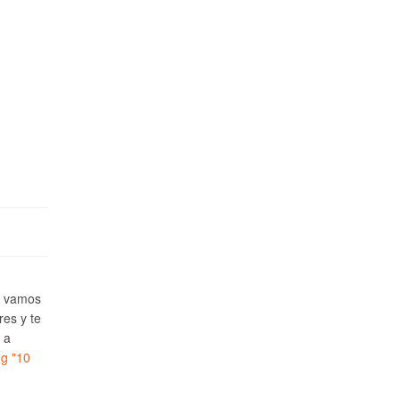
e vamos
res y te
 a
ng
"10