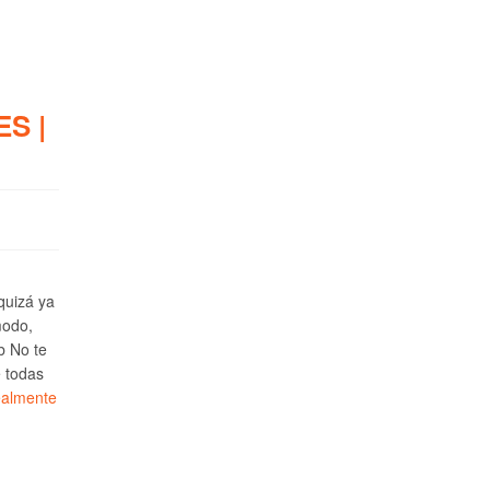
S |
 quizá ya
modo,
b No te
e todas
ealmente