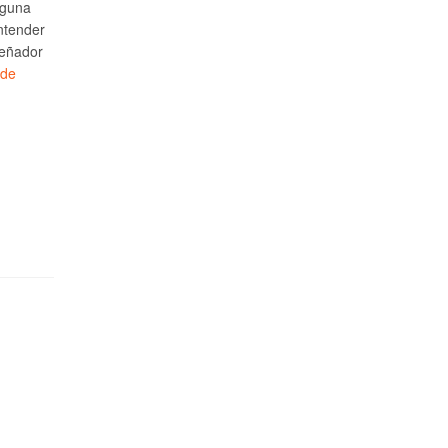
lguna
ntender
señador
 de