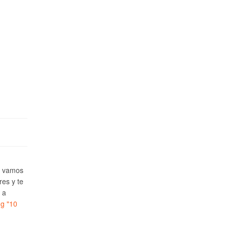
e vamos
res y te
 a
ng
"10