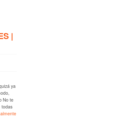
S |
 quizá ya
modo,
b No te
e todas
ealmente