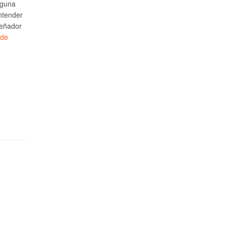
lguna
ntender
señador
 de