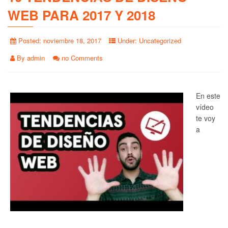
WEB PARA 2017 Y 2018
Posted:
noviembre 18, 2017
Under:
Uncategorized
By
admin
no Comments
En este
vídeo
te voy
a