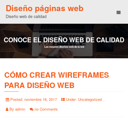
Diseño páginas web
Toggl
Diseño web de calidad
naviga
CONOCE EL DISEÑO WEB DE CALIDAD
Los mejores diseños web de la red
CÓMO CREAR WIREFRAMES
PARA DISEÑO WEB
Posted:
noviembre 18, 2017
Under:
Uncategorized
By
admin
no Comments