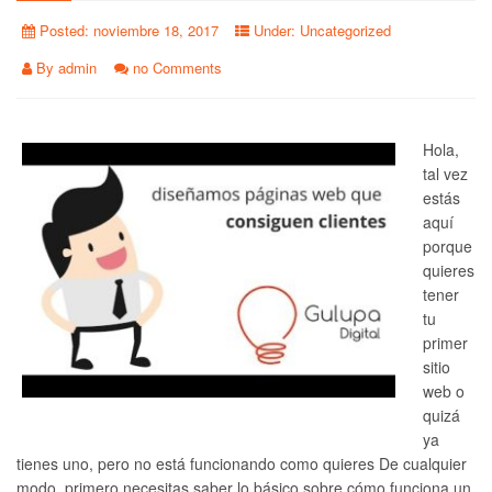
Posted:
noviembre 18, 2017
Under:
Uncategorized
By
admin
no Comments
Hola,
tal vez
estás
aquí
porque
quieres
tener
tu
primer
sitio
web o
quizá
ya
tienes uno, pero no está funcionando como quieres De cualquier
modo, primero necesitas saber lo básico sobre cómo funciona un