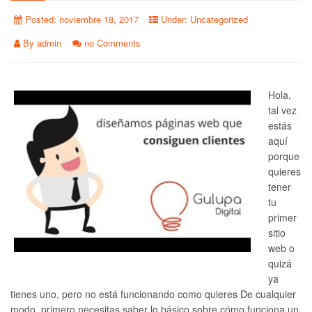
Posted:
noviembre 18, 2017
Under:
Uncategorized
By
admin
no Comments
Hola,
tal vez
estás
aquí
porque
quieres
tener
tu
primer
sitio
web o
quizá
ya
tienes uno, pero no está funcionando como quieres De cualquier
modo, primero necesitas saber lo básico sobre cómo funciona un