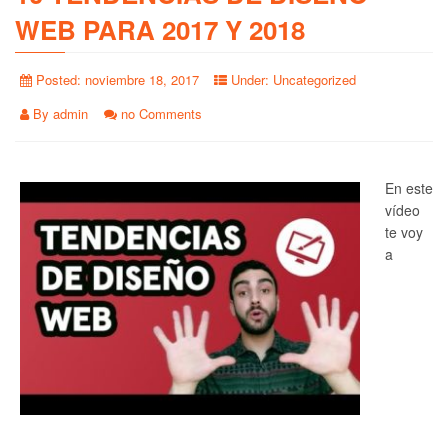
WEB PARA 2017 Y 2018
Posted:
noviembre 18, 2017
Under:
Uncategorized
By
admin
no Comments
En este
vídeo
te voy
a