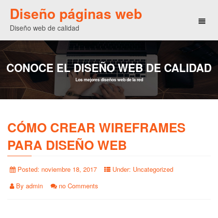
Diseño páginas web
Toggl
Diseño web de calidad
naviga
CONOCE EL DISEÑO WEB DE CALIDAD
Los mejores diseños web de la red
CÓMO CREAR WIREFRAMES
PARA DISEÑO WEB
Posted:
noviembre 18, 2017
Under:
Uncategorized
By
admin
no Comments