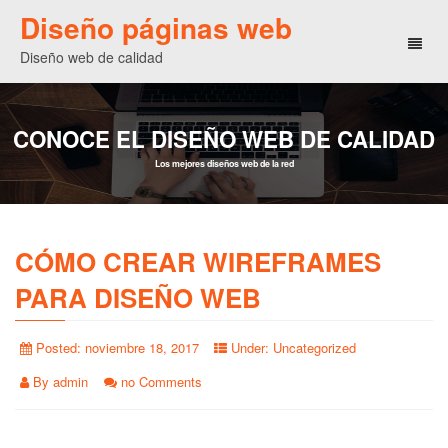
Diseño páginas web
Toggl
Diseño web de calidad
naviga
CONOCE EL DISEÑO WEB DE CALIDAD
Los mejores diseños web de la red
CÓMO CREAR WIREFRAMES
PARA DISEÑO WEB
Posted:
noviembre 18, 2017
Under:
Uncategorized
By
admin
no Comments