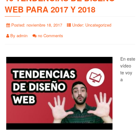
WEB PARA 2017 Y 2018
Posted:
noviembre 18, 2017
Under:
Uncategorized
By
admin
no Comments
En este
vídeo
te voy
a