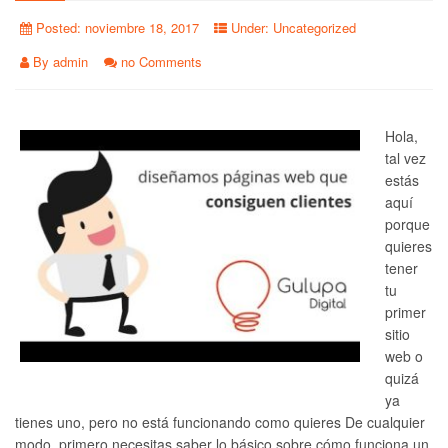
Posted:
noviembre 18, 2017
Under:
Uncategorized
By
admin
no Comments
Hola,
tal vez
estás
aquí
porque
quieres
tener
tu
primer
sitio
web o
quizá
ya
tienes uno, pero no está funcionando como quieres De cualquier
modo, primero necesitas saber lo básico sobre cómo funciona un