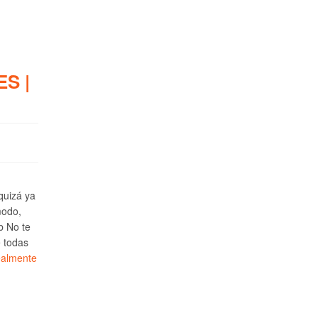
S |
 quizá ya
modo,
b No te
e todas
ealmente