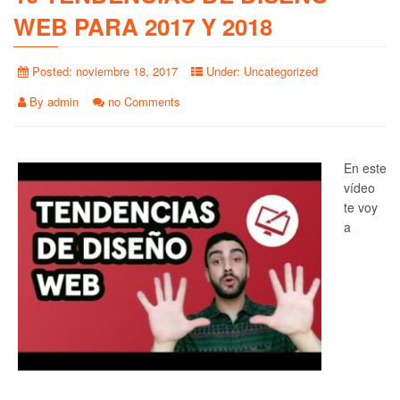
WEB PARA 2017 Y 2018
Posted:
noviembre 18, 2017
Under:
Uncategorized
By
admin
no Comments
En este
vídeo
te voy
a