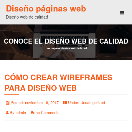
Diseño páginas web
Toggl
Diseño web de calidad
naviga
CONOCE EL DISEÑO WEB DE CALIDAD
Los mejores diseños web de la red
CÓMO CREAR WIREFRAMES
PARA DISEÑO WEB
Posted:
noviembre 18, 2017
Under:
Uncategorized
By
admin
no Comments