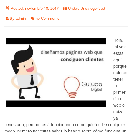
Posted:
noviembre 18, 2017
Under:
Uncategorized
By
admin
no Comments
Hola,
tal vez
estás
aquí
porque
quieres
tener
tu
primer
sitio
web o
quizá
ya
tienes uno, pero no está funcionando como quieres De cualquier
modo, primero necesitas saber lo básico sobre cómo funciona un