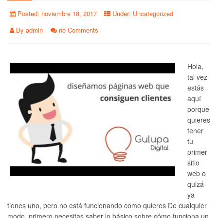
Posted:
noviembre 18, 2017
Under:
Uncategorized
By
admin
no Comments
Hola,
tal vez
estás
aquí
porque
quieres
tener
tu
primer
sitio
web o
quizá
ya
tienes uno, pero no está funcionando como quieres De cualquier
modo, primero necesitas saber lo básico sobre cómo funciona un