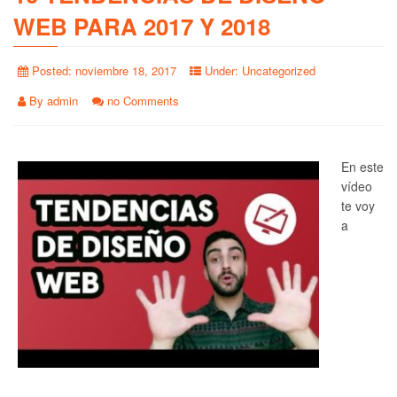
WEB PARA 2017 Y 2018
Posted:
noviembre 18, 2017
Under:
Uncategorized
By
admin
no Comments
En este
vídeo
te voy
a