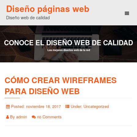
Diseño páginas web
Toggl
Diseño web de calidad
naviga
CONOCE EL DISEÑO WEB DE CALIDAD
Los mejores diseños web de la red
CÓMO CREAR WIREFRAMES
PARA DISEÑO WEB
Posted:
noviembre 18, 2017
Under:
Uncategorized
By
admin
no Comments