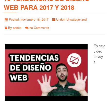
WEB PARA 2017 Y 2018
Posted:
noviembre 18, 2017
Under:
Uncategorized
By
admin
no Comments
En este
vídeo
te voy
a