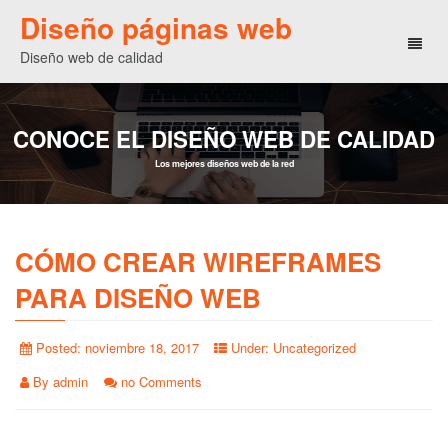
Diseño páginas web
Toggl
Diseño web de calidad
naviga
CONOCE EL DISEÑO WEB DE CALIDAD
Los mejores diseños web de la red
CÓMO CREAR WIREFRAMES
PARA DISEÑO WEB
Posted:
noviembre 18, 2017
Under:
Uncategorized
By
admin
no Comments