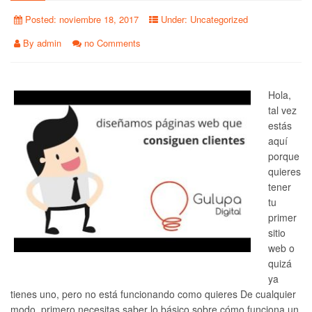
Posted:
noviembre 18, 2017
Under:
Uncategorized
By
admin
no Comments
Hola,
tal vez
estás
aquí
porque
quieres
tener
tu
primer
sitio
web o
quizá
ya
tienes uno, pero no está funcionando como quieres De cualquier
modo, primero necesitas saber lo básico sobre cómo funciona un