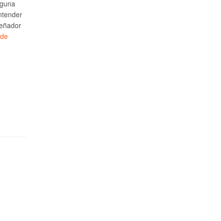
lguna
ntender
señador
 de