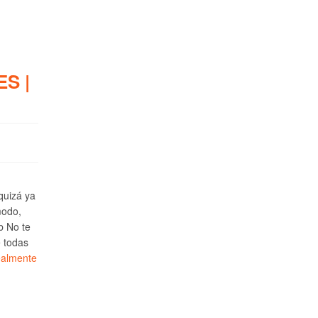
S |
 quizá ya
modo,
b No te
e todas
ealmente