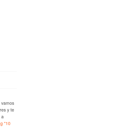
e vamos
res y te
 a
ng
"10