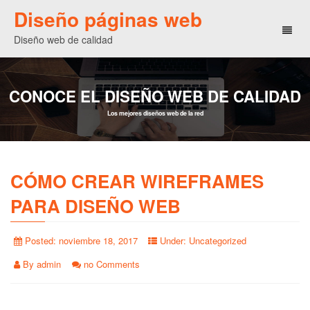
Diseño páginas web
Toggl
Diseño web de calidad
naviga
CONOCE EL DISEÑO WEB DE CALIDAD
Los mejores diseños web de la red
CÓMO CREAR WIREFRAMES
PARA DISEÑO WEB
Posted:
noviembre 18, 2017
Under:
Uncategorized
By
admin
no Comments