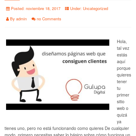
Posted:
noviembre 18, 2017
Under:
Uncategorized
By
admin
no Comments
Hola,
tal vez
estás
aquí
porque
quieres
tener
tu
primer
sitio
web o
quizá
ya
tienes uno, pero no está funcionando como quieres De cualquier
modo, primero necesitas saber lo básico sobre cómo funciona un