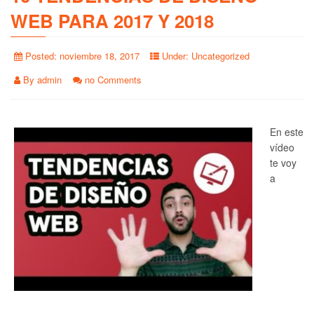
WEB PARA 2017 Y 2018
Posted:
noviembre 18, 2017
Under:
Uncategorized
By
admin
no Comments
En este
vídeo
te voy
a