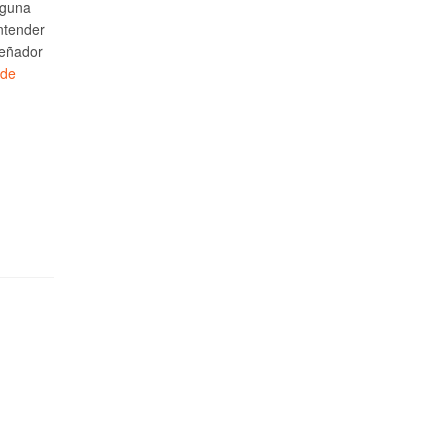
lguna
ntender
señador
 de