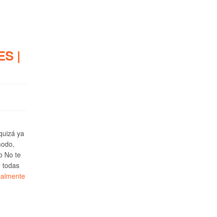
S |
 quizá ya
modo,
b No te
e todas
ealmente