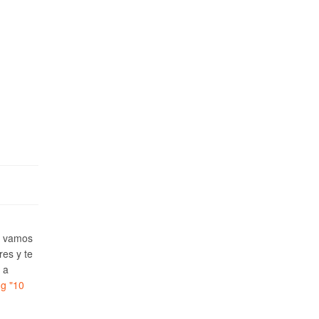
e vamos
res y te
 a
ng
"10