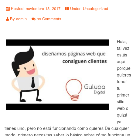
Posted:
noviembre 18, 2017
Under:
Uncategorized
By
admin
no Comments
Hola,
tal vez
estás
aquí
porque
quieres
tener
tu
primer
sitio
web o
quizá
ya
tienes uno, pero no está funcionando como quieres De cualquier
modo, primero necesitas saber lo básico sobre cómo funciona un