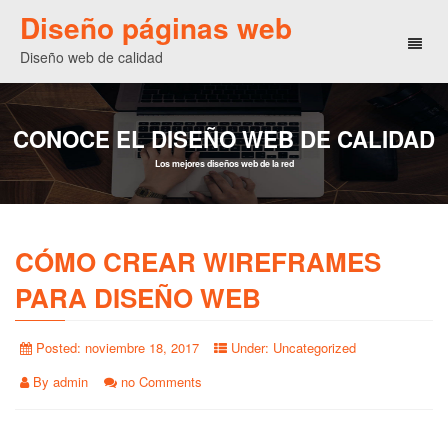
Diseño páginas web
Toggl
Diseño web de calidad
naviga
CONOCE EL DISEÑO WEB DE CALIDAD
Los mejores diseños web de la red
CÓMO CREAR WIREFRAMES
PARA DISEÑO WEB
Posted:
noviembre 18, 2017
Under:
Uncategorized
By
admin
no Comments