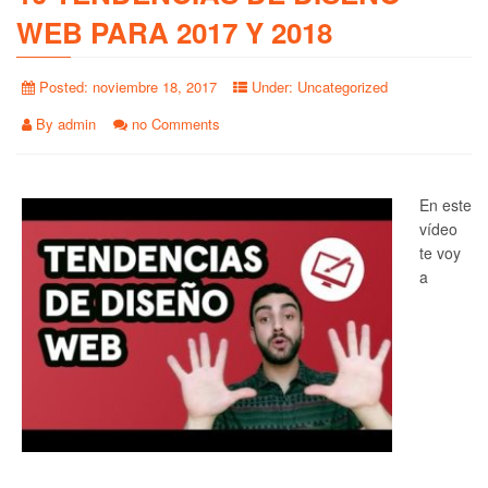
WEB PARA 2017 Y 2018
Posted:
noviembre 18, 2017
Under:
Uncategorized
By
admin
no Comments
En este
vídeo
te voy
a